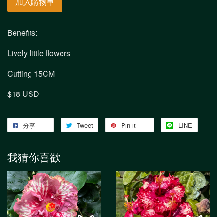
加入購物車
Benefits:
Lively little flowers
Cutting 15CM
$18 USD
分享
Tweet
Pin it
LINE
我猜你喜歡