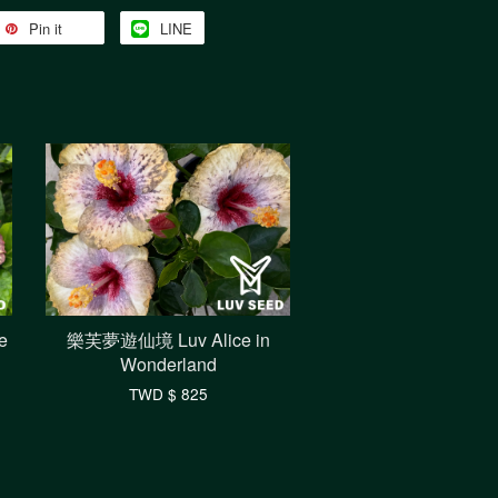
Pin it
LINE
e
樂芙夢遊仙境 Luv Alice in
Wonderland
TWD $ 825