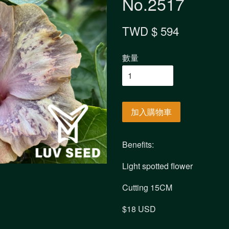
No.2517
TWD $ 594
數量
加入購物車
Benefits:
Light spotted flower
Cutting 15CM
$18 USD