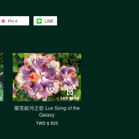
Pin it
LINE
樂芙銀河之歌 Luv Song of the
Galaxy
TWD $ 825