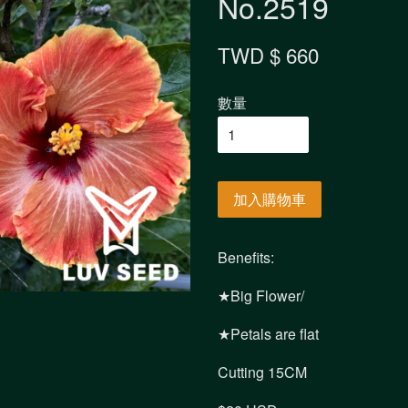
No.2519
TWD $ 660
數量
加入購物車
Benefits:
★Big Flower/
★Petals are flat
Cutting 15CM