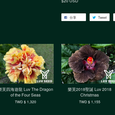
$20 USD
分享
Tweet
樂芙四海遊龍 Luv The Dragon
樂芙2018聖誕 Luv 2018
of the Four Seas
Christmas
TWD $ 1,320
TWD $ 1,155