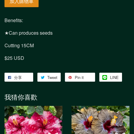
加入購物車
Benefits:
★Can produces seeds
Cutting 15CM
$25 USD
分享
Tweet
Pin it
LINE
我猜你喜歡