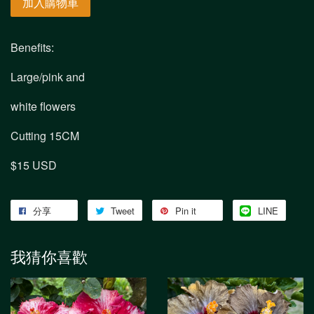
加入購物車
Benefits:
Large/pink and
white flowers
Cutting 15CM
$15 USD
分享
Tweet
Pin it
LINE
我猜你喜歡