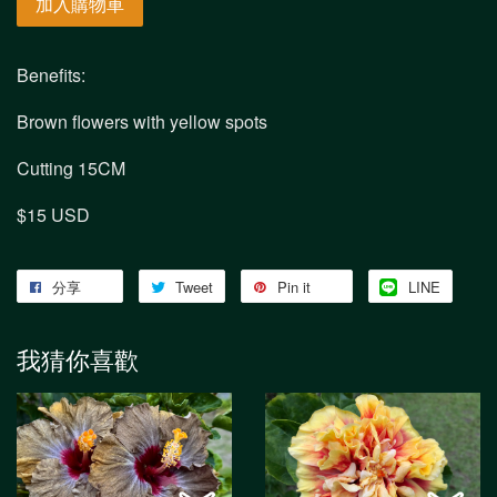
加入購物車
Benefits:
Brown flowers with yellow spots
Cutting 15CM
$15 USD
分享
Tweet
Pin it
LINE
我猜你喜歡