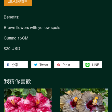
加入購物車
Benefits:
Brown flowers with yellow spots
Cutting 15CM
$20 USD
分享
Tweet
Pin it
LINE
我猜你喜歡